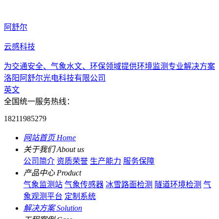
阿舒尔
云感科技
为交通安全、气象水文、环保领域提供环境监测专业解决方案
洛阳阿舒尔光电科技有限公司
英文
全国统一服务热线：
18211985279
网站首页
Home
关于我们
About us
公司简介
资质荣誉
生产能力
服务保障
产品中心
Product
气象监测站
气象传感器
冰雪路面检测
隧道环境检测
气
象观测平台
定制系统
解决方案
Solution