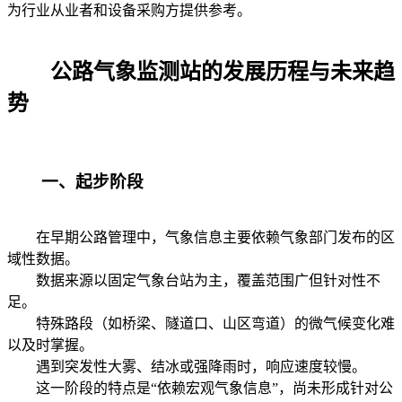
为行业从业者和设备采购方提供参考。
公路气象监测站的发展历程与未来趋
势
一、起步阶段
在早期公路管理中，气象信息主要依赖气象部门发布的区
域性数据。
数据来源以固定气象台站为主，覆盖范围广但针对性不
足。
特殊路段（如桥梁、隧道口、山区弯道）的微气候变化难
以及时掌握。
遇到突发性大雾、结冰或强降雨时，响应速度较慢。
这一阶段的特点是“依赖宏观气象信息”，尚未形成针对公