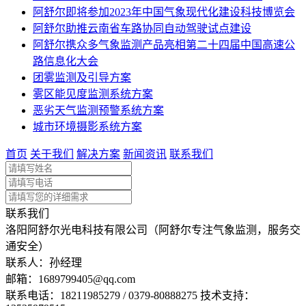
阿舒尔即将参加2023年中国气象现代化建设科技博览会
阿舒尔助推云南省车路协同自动驾驶试点建设
阿舒尔携众多气象监测产品亮相第二十四届中国高速公
路信息化大会
团雾监测及引导方案
雾区能见度监测系统方案
恶劣天气监测预警系统方案
城市环境摄影系统方案
首页
关于我们
解决方案
新闻资讯
联系我们
联系我们
洛阳阿舒尔光电科技有限公司（阿舒尔专注气象监测，服务交
通安全）
联系人：孙经理
邮箱：
1689799405@qq.com
联系电话：
18211985279 / 0379-80888275 技术支持：