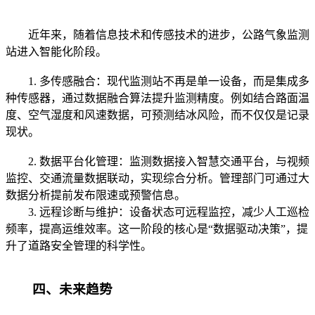
近年来，随着信息技术和传感技术的进步，公路气象监测
站进入智能化阶段。
1. 多传感融合：现代监测站不再是单一设备，而是集成多
种传感器，通过数据融合算法提升监测精度。例如结合路面温
度、空气湿度和风速数据，可预测结冰风险，而不仅仅是记录
现状。
2. 数据平台化管理：监测数据接入智慧交通平台，与视频
监控、交通流量数据联动，实现综合分析。管理部门可通过大
数据分析提前发布限速或预警信息。
3. 远程诊断与维护：设备状态可远程监控，减少人工巡检
频率，提高运维效率。这一阶段的核心是“数据驱动决策”，提
升了道路安全管理的科学性。
四、未来趋势