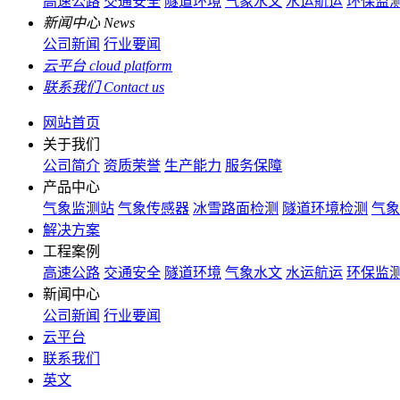
高速公路
交通安全
隧道环境
气象水文
水运航运
环保监
新闻中心
News
公司新闻
行业要闻
云平台
cloud platform
联系我们
Contact us
网站首页
关于我们
公司简介
资质荣誉
生产能力
服务保障
产品中心
气象监测站
气象传感器
冰雪路面检测
隧道环境检测
气象
解决方案
工程案例
高速公路
交通安全
隧道环境
气象水文
水运航运
环保监
新闻中心
公司新闻
行业要闻
云平台
联系我们
英文