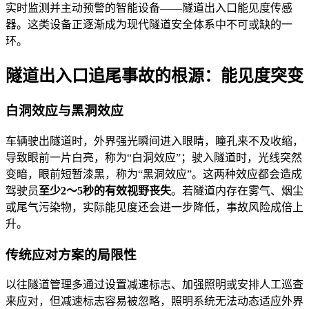
实时监测并主动预警的智能设备——隧道出入口能见度传感
器。这类设备正逐渐成为现代隧道安全体系中不可或缺的一
环。
隧道出入口追尾事故的根源：能见度突变
白洞效应与黑洞效应
车辆驶出隧道时，外界强光瞬间进入眼睛，瞳孔来不及收缩，
导致眼前一片白亮，称为“白洞效应”；驶入隧道时，光线突然
变暗，眼前短暂漆黑，称为“黑洞效应”。这两种效应都会造成
驾驶员
至少2～5秒的有效视野丧失
。若隧道内存在雾气、烟尘
或尾气污染物，实际能见度还会进一步降低，事故风险成倍上
升。
传统应对方案的局限性
以往隧道管理多通过设置减速标志、加强照明或安排人工巡查
来应对，但减速标志容易被忽略，照明系统无法动态适应外界