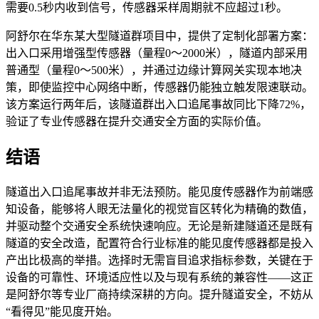
需要0.5秒内收到信号，传感器采样周期就不应超过1秒。
阿舒尔在华东某大型隧道群项目中，提供了定制化部署方案：
出入口采用增强型传感器（量程0～2000米），隧道内部采用
普通型（量程0～500米），并通过边缘计算网关实现本地决
策，即使监控中心网络中断，传感器仍能独立触发限速联动。
该方案运行两年后，该隧道群出入口追尾事故同比下降72%，
验证了专业传感器在提升交通安全方面的实际价值。
结语
隧道出入口追尾事故并非无法预防。能见度传感器作为前端感
知设备，能够将人眼无法量化的视觉盲区转化为精确的数值，
并驱动整个交通安全系统快速响应。无论是新建隧道还是既有
隧道的安全改造，配置符合行业标准的能见度传感器都是投入
产出比极高的举措。选择时无需盲目追求指标参数，关键在于
设备的可靠性、环境适应性以及与现有系统的兼容性——这正
是阿舒尔等专业厂商持续深耕的方向。提升隧道安全，不妨从
“看得见”能见度开始。