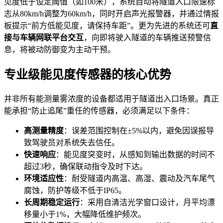
见度低于设定阈值（如100米），系统自动将隧道入口限速标
志从80km/h调整为60km/h，同时开启声光报警器，并通过情报
板提示“前方低能见度，请保持车距”。更为先进的系统还可
直
接与车辆网联平台交互
，向即将驶入隧道的车辆推送预警信
息，将被动防御变为主动干预。
专业级能见度传感器的核心优势
并非所有能测量雾浓度的设备都适用于隧道出入口场景。真正
能承担“防止追尾”重任的传感器，必须满足以下条件：
高测量精度
：误差范围控制在±5%以内，避免因误报导
致驾驶员对系统失去信任。
快速响应
：能见度突变时，从感知到输出数据的时间不
超过3秒，确保联动指令及时下达。
环境适应性
：耐受隧道内高温、高湿、震动及汽车尾气
腐蚀，防护等级不低于IP65。
长周期稳定运行
：采用自清洁光学窗口设计，月平均漂
移量小于1%，大幅降低维护频次。