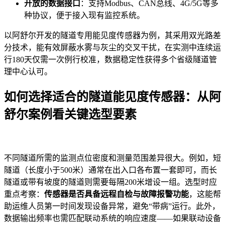
开放的数据接口
：支持Modbus、CAN总线、4G/5G等多
种协议，便于接入现有监控系统。
以阿舒尔开发的隧道专用能见度传感器为例，其采用双光路差
分技术，能有效屏蔽水雾与灰尘的交叉干扰，在实测中连续运
行180天仅需一次例行校准，数据稳定性获得多个省级隧道管
理中心认可。
如何选择适合的隧道能见度传感器：从阿
舒尔案例看关键选型要素
不同隧道所需的监测点位密度和测量范围差异很大。例如，短
隧道（长度小于500米）通常在出入口各布置一套即可，而长
隧道或带有坡度的隧道则需要每隔200米增设一组。选型时应
重点考察：
传感器是否具备远程自检与故障报警功能
，这能帮
助运维人员第一时间发现设备异常，避免“带病”运行。此外，
数据输出频率也需匹配联动系统的响应速度——如果联动设备